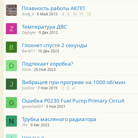
Плавность работы АКПП
Andy_X
6 Май 2015
8
9
10
11
12
Температура ДВС
Z
Zephyer
9 Дек 2012
Глохнет спустя 2 секунды
B
Berik11
10 Дек 2023
Подтекает коробка?
D
Dmio
20 Ноя 2023
Вибрация при прогреве на 1000 об/мин
J
JustDoc
7 Ноя 2019
2
3
4
Ошибка P0230 Fuel Pump Primary Circuit
G
ganesha007
3 Ноя 2021
Трубка масляного радиатора
N
nhr
9 Авг 2023
Цоканье