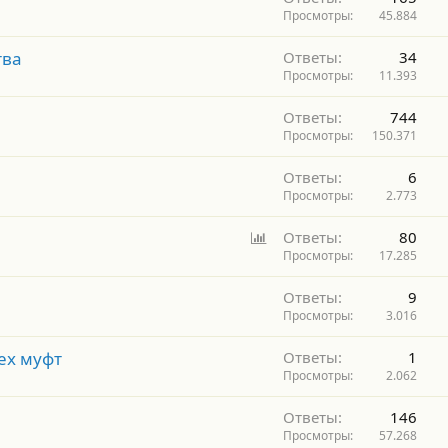
Просмотры
45.884
тва
Ответы
34
Просмотры
11.393
Ответы
744
Просмотры
150.371
Ответы
6
Просмотры
2.773
О
Ответы
80
п
Просмотры
17.285
р
Ответы
9
о
Просмотры
3.016
с
ех муфт
Ответы
1
Просмотры
2.062
Ответы
146
Просмотры
57.268