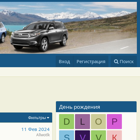
Вход
Регистрация
Поиск
День рождения
Фильтры
D
L
O
P
11 Фев 2024
Allwotlk
S
V
V
К