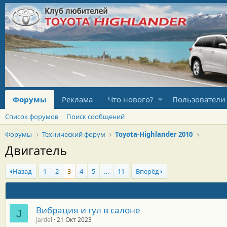
Форумы
Реклама
Что нового?
Пользователи
Список форумов
Поиск сообщений
Форумы
Технический форум
Toyota-Highlander 2010
Двигатель
Назад
1
2
3
4
5
…
11
Вперёд
Вибрация и гул в салоне
J
Jardel
21 Окт 2023