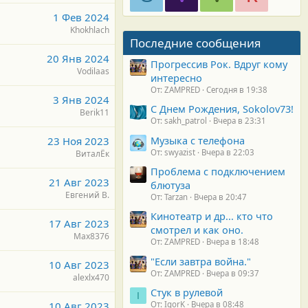
1 Фев 2024
Khokhlach
Последние сообщения
20 Янв 2024
Прогрессив Рок. Вдруг кому
Vodilaas
интересно
От: ZAMPRED
Сегодня в 19:38
3 Янв 2024
С Днем Рождения, Sokolov73!
Berik11
От: sakh_patrol
Вчера в 23:31
Музыка с телефона
23 Ноя 2023
От: swyazist
Вчера в 22:03
ВиталЁк
Проблема с подключением
21 Авг 2023
блютуза
Евгений В.
От: Tarzan
Вчера в 20:47
Кинотеатр и др... кто что
17 Авг 2023
смотрел и как оно.
Max8376
От: ZAMPRED
Вчера в 18:48
"Если завтра война."
10 Авг 2023
От: ZAMPRED
Вчера в 09:37
alexlx470
Стук в рулевой
I
10 Авг 2023
От: IgorK
Вчера в 08:48