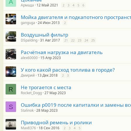
А
Армада
12 Май 2021
2
3
4
5
6
Мойка двигателя и подкапотного пространс
ganguga
24 Июн 2013
2
Воздушный фильтр
DSpalding
31 Авг 2017
21
22
23
24
25
Расчётная нагрузка на двигатель
alex60000
15 Апр 2023
У кого какой расход топлива в городе?
Дмирий
13 Дек 2018
2
3
Не трогается с места
R
Rocket_Dogg
27 Мар 2023
Ошибка р0019 после капиталки и замены вс
S
Stalinok
28 Мар 2023
Приводной ремень и ролики
Max8376
18 Сен 2016
2
3
4
5