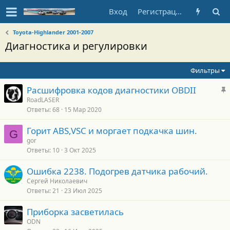
Вход
Регистрация
Toyota-Highlander 2001-2007
Диагностика и регулировки
Фильтры
З
Расшифровка кодов диагностики OBDII
а
RoadLASER
Ответы
68
15 Мар 2020
к
р
Горит ABS,VSC и моргает подкачка шин.
е
G
gor
п
Ответы
10
3 Окт 2025
л
е
Ошибка 2238. Подогрев датчика рабочий.
Сергей Николаевич
о
Ответы
21
23 Июл 2025
Приборка засветилась
ODN