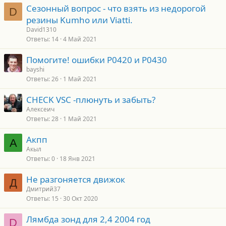
Сезонный вопрос - что взять из недорогой
D
резины Kumho или Viatti.
David1310
Ответы
14
4 Май 2021
Помогите! ошибки Р0420 и Р0430
bayshi
Ответы
26
1 Май 2021
CHECK VSC -плюнуть и забыть?
Алексеич
Ответы
28
1 Май 2021
Акпп
А
Акыл
Ответы
0
18 Янв 2021
Не разгоняется движок
Д
Дмитрий37
Ответы
15
30 Окт 2020
Лямбда зонд для 2,4 2004 год
D