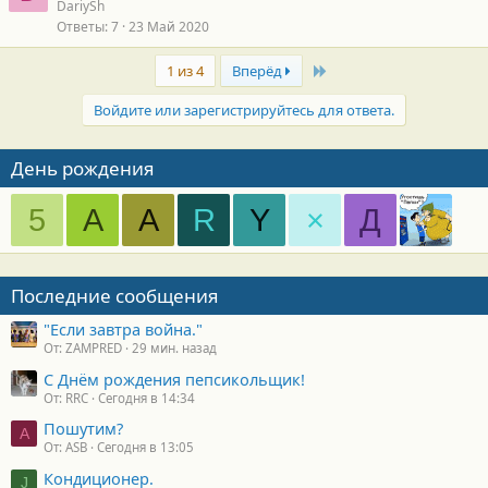
DariySh
Ответы
7
23 Май 2020
Last
1 из 4
Вперёд
Войдите или зарегистрируйтесь для ответа.
День рождения
5
A
A
R
Y
×
Д
Последние сообщения
"Если завтра война."
От: ZAMPRED
29 мин. назад
С Днём рождения пепсикольщик!
От: RRC
Сегодня в 14:34
Пошутим?
A
От: ASB
Сегодня в 13:05
Кондиционер.
J