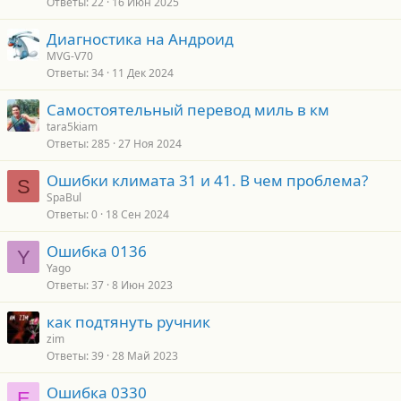
Ответы
22
16 Июн 2025
Диагностика на Андроид
MVG-V70
Ответы
34
11 Дек 2024
Самостоятельный перевод миль в км
tara5kiam
Ответы
285
27 Ноя 2024
Ошибки климата 31 и 41. В чем проблема?
S
SpaBul
Ответы
0
18 Сен 2024
Ошибка 0136
Y
Yago
Ответы
37
8 Июн 2023
как подтянуть ручник
zim
Ответы
39
28 Май 2023
Ошибка 0330
E