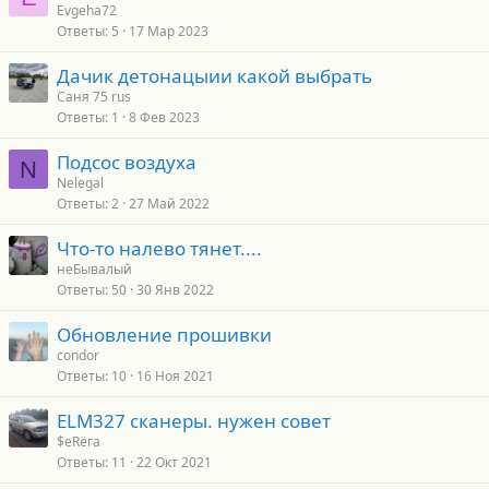
Evgeha72
Ответы
5
17 Мар 2023
Дачик детонацыии какой выбрать
Саня 75 rus
Ответы
1
8 Фев 2023
Подсос воздуха
N
Nelegal
Ответы
2
27 Май 2022
Что-то налево тянет....
неБывалый
Ответы
50
30 Янв 2022
Обновление прошивки
condor
Ответы
10
16 Ноя 2021
ELM327 сканеры. нужен совет
$еRёга
Ответы
11
22 Окт 2021