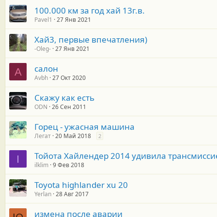
100.000 км за год хай 13г.в.
Pavel1
27 Янв 2021
Хай3, первые впечатления)
-Oleg-
27 Янв 2021
салон
A
Avbh
27 Окт 2020
Скажу как есть
ODN
26 Сен 2011
Горец - ужасная машина
Легат
20 Май 2018
2
Тойота Хайлендер 2014 удивила трансмисси
I
ilklim
9 Фев 2018
Toyota highlander xu 20
Yerlan
28 Авг 2017
измена после аварии