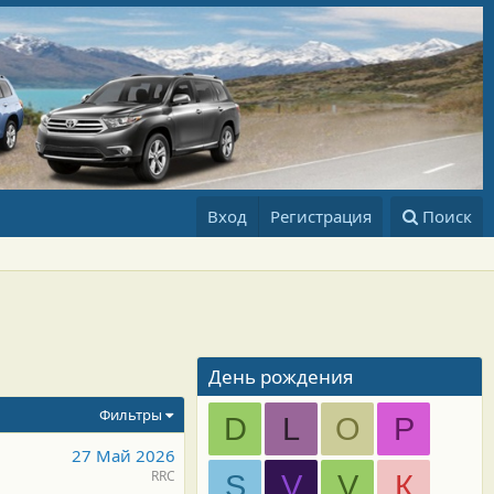
Вход
Регистрация
Поиск
День рождения
Фильтры
D
L
O
P
27 Май 2026
RRC
S
V
V
К