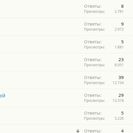
Ответы
8
Просмотры
2.781
Ответы
9
Просмотры
2.972
Ответы
5
Просмотры
1.881
Ответы
23
Просмотры
8.051
Ответы
39
Просмотры
12.734
ей
Ответы
29
Просмотры
13.318
Ответы
5
Просмотры
5.226
З
Ответы
4