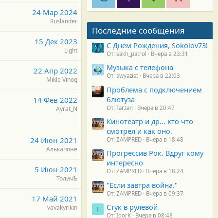
24 Мар 2024
Ruslander
Последние сообщения
15 Дек 2023
С Днем Рождения, Sokolov73!
Light
От: sakh_patrol
Вчера в 23:31
Музыка с телефона
22 Апр 2022
От: swyazist
Вчера в 22:03
Mikle Vinog
Проблема с подключением
блютуза
14 Фев 2022
От: Tarzan
Вчера в 20:47
Ayrat_N
Кинотеатр и др... кто что
смотрел и как оно.
24 Июн 2021
От: ZAMPRED
Вчера в 18:48
Алькапоне
Прогрессив Рок. Вдруг кому
интересно
5 Июн 2021
От: ZAMPRED
Вчера в 18:24
ТоличЪ
"Если завтра война."
От: ZAMPRED
Вчера в 09:37
17 Май 2021
Стук в рулевой
vavakyrikin
I
От: IgorK
Вчера в 08:48