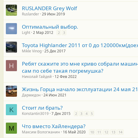
RUSLANDER Grey Wolf
Ruslander
29 Июн 2019
Оптимальный выбор.
Light
2 Мар 2012
2
3
Toyota Highlander 2011 от 0 до 120000км(до
Mikle Vinog
25 Дек 2017
Ребят скажите это мне криво собрали машин
Н
сам по себе такая погремушка?
Николай Гайдей
12 Фев 2022
Жизнь Горца начало эксплуатации 24 мая 21г
Дармидон
24 Июн 2021
Стоит ли брать?
K
Konstantin3019
7 Дек 2015
2
3
4
5
Что вместо Хайлендера?
М
Максим Вологжанин
16 Май 2020
10
11
12
13
14