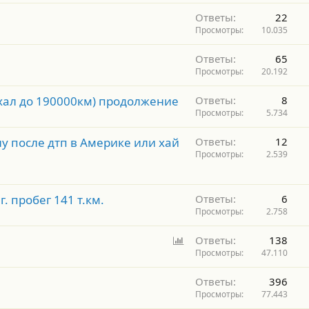
Ответы
22
Просмотры
10.035
Ответы
65
Просмотры
20.192
ехал до 190000км) продолжение
Ответы
8
Просмотры
5.734
у после дтп в Америке или хай
Ответы
12
Просмотры
2.539
. пробег 141 т.км.
Ответы
6
Просмотры
2.758
О
Ответы
138
п
Просмотры
47.110
р
Ответы
396
о
Просмотры
77.443
с