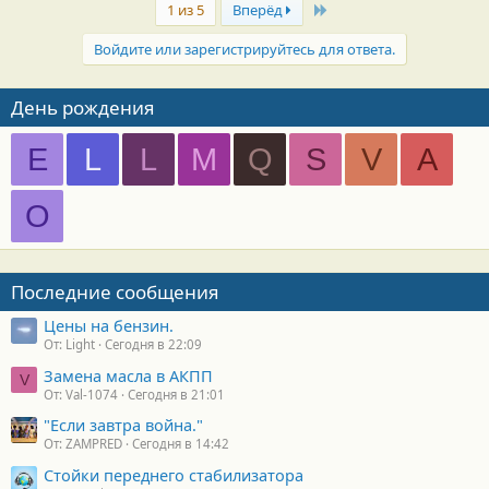
Last
1 из 5
Вперёд
Войдите или зарегистрируйтесь для ответа.
День рождения
E
L
L
M
Q
S
V
А
О
Последние сообщения
Цены на бензин.
От: Light
Сегодня в 22:09
Замена масла в АКПП
V
От: Val-1074
Сегодня в 21:01
"Если завтра война."
От: ZAMPRED
Сегодня в 14:42
Стойки переднего стабилизатора