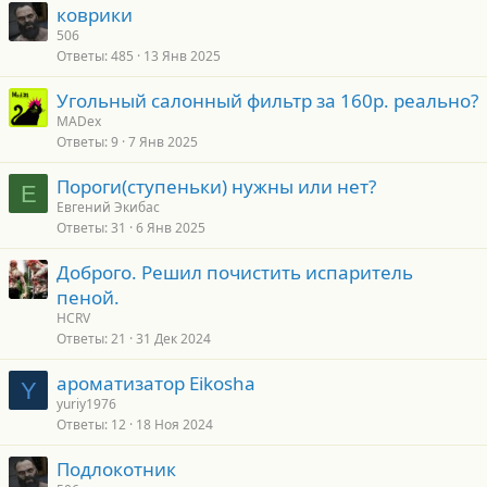
коврики
506
Ответы
485
13 Янв 2025
Угольный салонный фильтр за 160р. реально?
MADex
Ответы
9
7 Янв 2025
Пороги(ступеньки) нужны или нет?
Е
Евгений Экибас
Ответы
31
6 Янв 2025
Доброго. Решил почистить испаритель
пеной.
HCRV
Ответы
21
31 Дек 2024
ароматизатор Eikosha
Y
yuriy1976
Ответы
12
18 Ноя 2024
Подлокотник