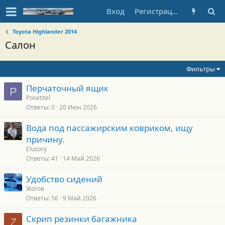
Вход
Регистрация
Toyota Highlander 2014
Салон
Фильтры
Перчаточный ящик
P
Posetitel
Ответы
0
20 Июн 2026
Вода под пассажирским ковриком, ищу
причину.
Elusory
Ответы
41
14 Май 2026
Удобство сидений
Жогов
Ответы
56
9 Май 2026
Скрип резинки багажника
Z