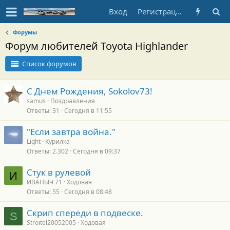
Вход
Регистрация
Форумы
Форум любителей Toyota Highlander
Список форумов
С Днем Рождения, Sokolov73!
samus
Поздравления
Ответы
31
Сегодня в 11:55
"Если завтра война."
Light
Курилка
Ответы
2.302
Сегодня в 09:37
Стук в рулевой
И
ИВАНЫЧ 71
Ходовая
Ответы
55
Сегодня в 08:48
Скрип спереди в подвеске.
S
Stroitel20052005
Ходовая