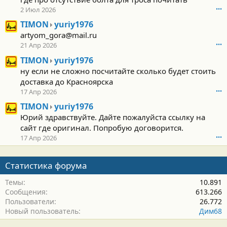
2 Июл 2026
•••
T
TIMON
yuriy1976
I
artyom_gora@mail.ru
M
21 Апр 2026
•••
O
T
TIMON
yuriy1976
N
I
н
ну если не сложно посчитайте сколько будет стоить
M
а
доставка до Красноярска
O
п
17 Апр 2026
•••
N
и
н
T
с
TIMON
yuriy1976
а
I
а
Юрий здравствуйте. Дайте пожалуйста ссылку на
п
M
л
сайт где оригинал. Попробую договорится.
и
O
(
17 Апр 2026
•••
с
N
а
а
н
)
л
а
в
Статистика форума
(
п
п
а
и
р
Темы
10.891
)
с
о
Сообщения
613.266
в
а
ф
Пользователи
26.772
п
л
и
Новый пользователь
Дим68
р
(
л
о
а
е