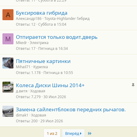
Ответы
11
Суббота в 22:29
Буксировка гибрида
А
Александр186
Toyota-Highlander Гибрид
Ответы
12
Суббота в 15:04
Отпирается только водит.дверь
M
Mkedr
Электрика
Ответы
17
Пятница в 16:34
Пятничные картинки
Mihail71
Курилка
Ответы
1.178
Пятница в 10:55
З
Колеса Диски Шины 2014+
а
д.витя
Ходовая
Ответы
7.279
30 Июл 2026
к
р
Замена сайлентблоков передних рычагов.
е
dimak1
Ходовая
п
Ответы
200
29 Июл 2026
л
е
Last
1 из 2
Вперёд