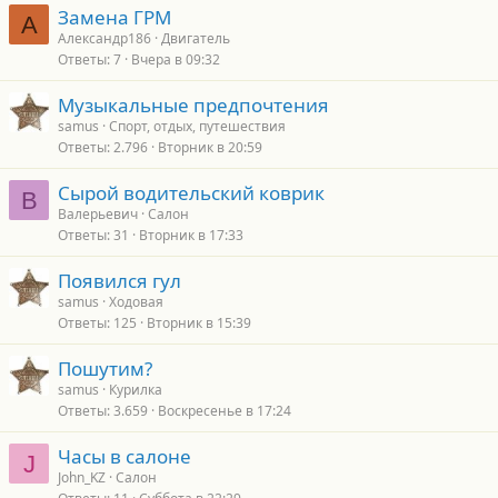
Замена ГРМ
А
о
Александр186
Двигатель
Ответы
7
Вчера в 09:32
Музыкальные предпочтения
samus
Спорт, отдых, путешествия
Ответы
2.796
Вторник в 20:59
Сырой водительский коврик
В
Валерьевич
Салон
Ответы
31
Вторник в 17:33
Появился гул
samus
Ходовая
Ответы
125
Вторник в 15:39
Пошутим?
samus
Курилка
Ответы
3.659
Воскресенье в 17:24
Часы в салоне
J
John_KZ
Салон