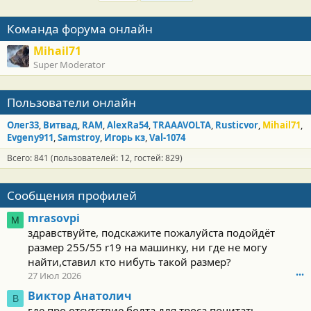
о
Команда форума онлайн
Mihail71
Super Moderator
Пользователи онлайн
Олег33
Витвад
RAM
AlexRa54
TRAAAVOLTA
Rusticvor
Mihail71
Evgeny911
Samstroy
Игорь кз
Val-1074
Всего: 841 (пользователей: 12, гостей: 829)
Сообщения профилей
mrasovpi
M
здравствуйте, подскажите пожалуйста подойдёт
размер 255/55 r19 на машинку, ни где не могу
найти,ставил кто нибуть такой размер?
27 Июл 2026
•••
Виктор Анатолич
В
где про отсутствие болта для троса почитать