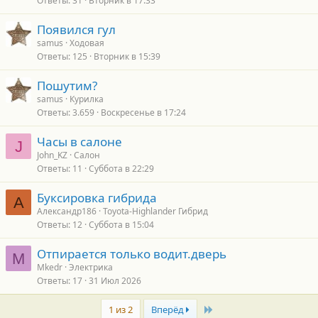
Ответы
31
Вторник в 17:33
Появился гул
samus
Ходовая
Ответы
125
Вторник в 15:39
Пошутим?
samus
Курилка
Ответы
3.659
Воскресенье в 17:24
Часы в салоне
J
John_KZ
Салон
Ответы
11
Суббота в 22:29
Буксировка гибрида
А
Александр186
Toyota-Highlander Гибрид
Ответы
12
Суббота в 15:04
Отпирается только водит.дверь
M
Mkedr
Электрика
Ответы
17
31 Июл 2026
Last
1 из 2
Вперёд