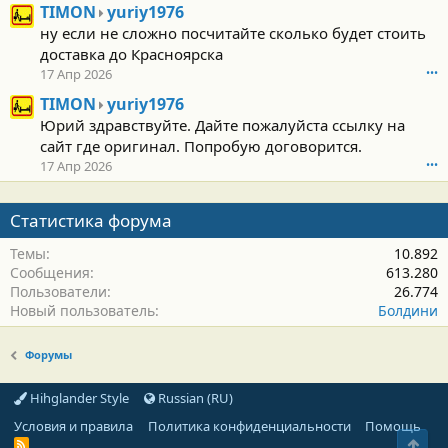
T
TIMON
yuriy1976
N
I
н
ну если не сложно посчитайте сколько будет стоить
M
а
доставка до Красноярска
O
п
17 Апр 2026
•••
N
и
н
T
с
TIMON
yuriy1976
а
I
а
Юрий здравствуйте. Дайте пожалуйста ссылку на
п
M
л
сайт где оригинал. Попробую договорится.
и
O
(
17 Апр 2026
•••
с
N
а
а
н
)
л
а
в
Статистика форума
(
п
п
а
и
р
Темы
10.892
)
с
о
Сообщения
613.280
в
а
ф
Пользователи
26.774
п
л
и
Новый пользователь
Болдини
р
(
л
о
а
е
ф
)
y
Форумы
и
в
u
л
п
r
Hihglander Style
Russian (RU)
е
р
i
y
о
y
Условия и правила
Политика конфиденциальности
Помощь
u
ф
1
Свер
R