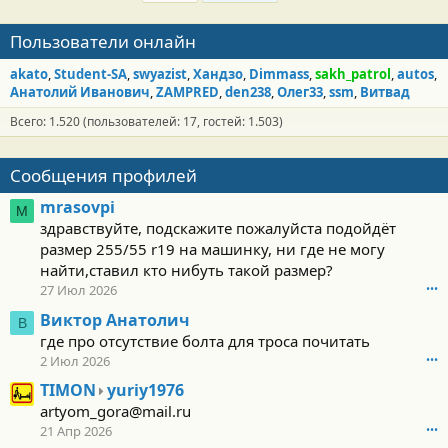
Пользователи онлайн
akato
Student-SA
swyazist
Хандзо
Dimmass
sakh_patrol
autos
Анатолий Иванович
ZAMPRED
den238
Олег33
ssm
Витвад
Всего: 1.520 (пользователей: 17, гостей: 1.503)
Сообщения профилей
mrasovpi
M
здравствуйте, подскажите пожалуйста подойдёт
размер 255/55 r19 на машинку, ни где не могу
найти,ставил кто нибуть такой размер?
27 Июл 2026
•••
Виктор Анатолич
В
где про отсутствие болта для троса почитать
2 Июл 2026
•••
T
TIMON
yuriy1976
I
artyom_gora@mail.ru
M
21 Апр 2026
•••
O