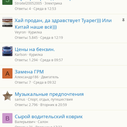
Stroitel20052005
Электрика
Ответы
4
Среда в 12:53
З
Хай продан, да здравствует Туарег))) Или
а
Китай наше всё)))
к
Veyron
Курилка
р
Ответы
5.845
Среда в 12:19
е
Цены на бензин.
п
Karlson
Курилка
л
Ответы
1.294
Среда в 09:57
е
Замена ГРМ
А
о
Александр186
Двигатель
Ответы
7
Среда в 09:32
Музыкальные предпочтения
samus
Спорт, отдых, путешествия
Ответы
2.796
Вторник в 20:59
Сырой водительский коврик
В
Валерьевич
Салон