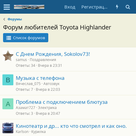
Вход
Регистрация
Форумы
Форум любителей Toyota Highlander
Список форумов
С Днем Рождения, Sokolov73!
samus
Поздравления
Ответы
34
Вчера в 23:31
Музыка с телефона
В
Вячеслав_075
Автозвук
Ответы
7
Вчера в 22:03
Проблема с подключением блютуза
А
Азамат727
Электрика
Ответы
3
Вчера в 20:47
Кинотеатр и др... кто что смотрел и как оно.
Karlson
Курилка