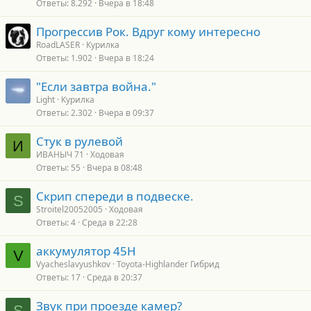
Ответы
8.292
Вчера в 18:48
Прогрессив Рок. Вдруг кому интересно
RoadLASER
Курилка
Ответы
1.902
Вчера в 18:24
"Если завтра война."
Light
Курилка
Ответы
2.302
Вчера в 09:37
Стук в рулевой
И
ИВАНЫЧ 71
Ходовая
Ответы
55
Вчера в 08:48
Скрип спереди в подвеске.
S
Stroitel20052005
Ходовая
Ответы
4
Среда в 22:28
аккумулятор 45H
V
Vyacheslavyushkov
Toyota-Highlander Гибрид
Ответы
17
Среда в 20:37
Звук при проезде камер?
S