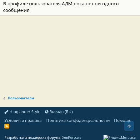
В профиле пользователя АДМ пока нет ни одного
сообщения.
Пользователи
Hihglander Style
Russian (RU)
Условия и правила
Политика конфиденциальности
Помощь
Свер
R
S
S
Разработка и поддержка форума:
XenForo.ws