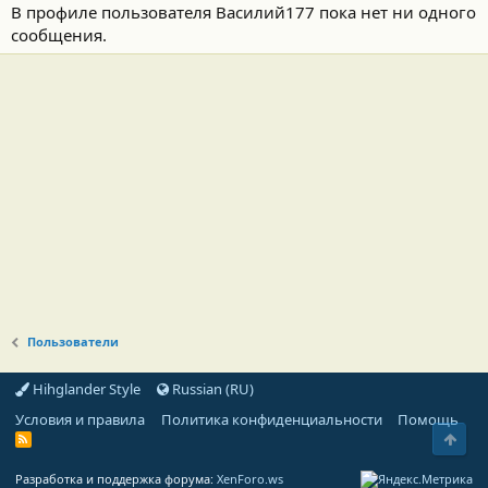
В профиле пользователя Василий177 пока нет ни одного
сообщения.
Пользователи
Hihglander Style
Russian (RU)
Условия и правила
Политика конфиденциальности
Помощь
Свер
R
S
S
Разработка и поддержка форума:
XenForo.ws