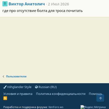
Виктор Анатолич
2 Июл 2026
В
где про отсутствие болта для троса почитать
Пользователи
Hihglander Style
Russian (RU)
Условия и правила
Политика конфиденциальности
Помощь
Свер
R
S
S
Разработка и поддержка форума:
XenForo.ws