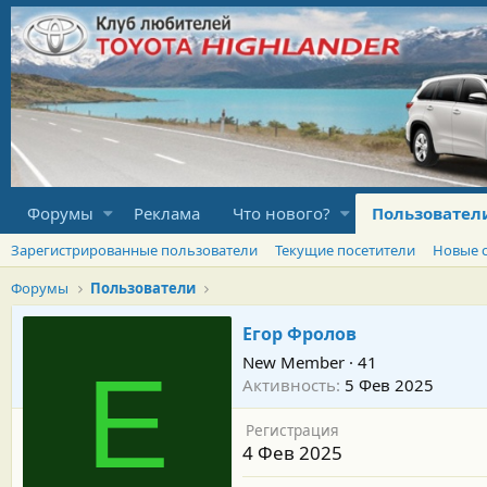
Форумы
Реклама
Что нового?
Пользовател
Зарегистрированные пользователи
Текущие посетители
Новые 
Форумы
Пользователи
Егор Фролов
New Member
·
41
Е
Активность
5 Фев 2025
Регистрация
4 Фев 2025