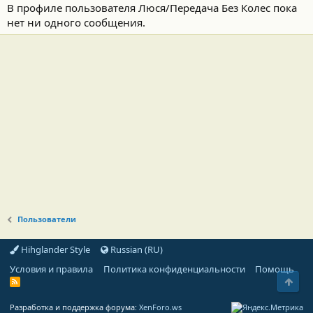
В профиле пользователя Люся/Передача Без Колес пока
нет ни одного сообщения.
Пользователи
Hihglander Style
Russian (RU)
Условия и правила
Политика конфиденциальности
Помощь
Свер
R
S
S
Разработка и поддержка форума:
XenForo.ws