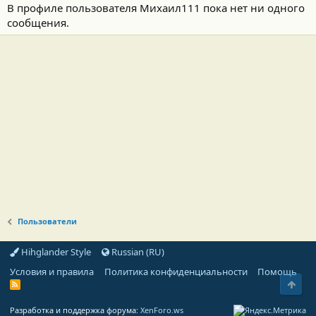
В профиле пользователя Михаил111 пока нет ни одного
сообщения.
Пользователи
Hihglander Style
Russian (RU)
Условия и правила
Политика конфиденциальности
Помощь
Свер
R
S
S
Разработка и поддержка форума:
XenForo.ws