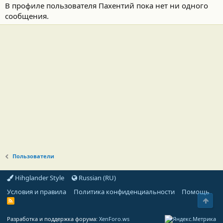
В профиле пользователя Пахентий пока нет ни одного
сообщения.
Пользователи
Hihglander Style
Russian (RU)
Условия и правила
Политика конфиденциальности
Помощь
Свер
R
S
S
Разработка и поддержка форума:
XenForo.ws