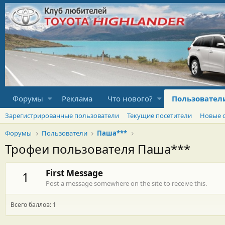
Форумы
Реклама
Что нового?
Пользовател
Зарегистрированные пользователи
Текущие посетители
Новые 
Форумы
Пользователи
Паша***
Трофеи пользователя Паша***
First Message
1
Post a message somewhere on the site to receive this.
Всего баллов: 1