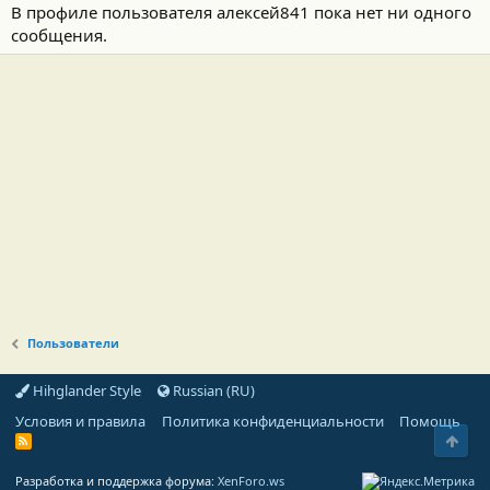
В профиле пользователя алексей841 пока нет ни одного
сообщения.
Пользователи
Hihglander Style
Russian (RU)
Условия и правила
Политика конфиденциальности
Помощь
Свер
R
S
S
Разработка и поддержка форума:
XenForo.ws