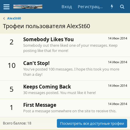
Вход
Регистрация
AlexSt60
Трофеи пользователя AlexSt60
Somebody Likes You
14 Июн 2014
2
Somebody out there liked one of your messages. Keep
posting like that for more!
Can't Stop!
14 Июн 2014
10
You've posted 100 messages. I hope this took you more
than a day!
Keeps Coming Back
14 Июн 2014
5
30 messages posted. You must like it here!
First Message
14 Июн 2014
1
Post a message somewhere on the site to receive this.
Всего баллов: 18
Посмотреть все доступные трофеи