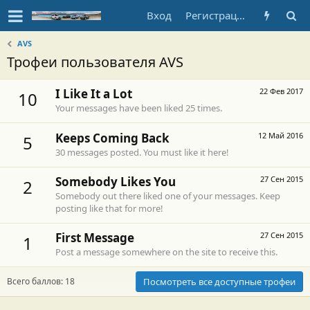
Вход
Регистрация
AVS
Трофеи пользователя AVS
I Like It a Lot
22 Фев 2017
10
Your messages have been liked 25 times.
Keeps Coming Back
12 Май 2016
5
30 messages posted. You must like it here!
Somebody Likes You
27 Сен 2015
2
Somebody out there liked one of your messages. Keep
posting like that for more!
First Message
27 Сен 2015
1
Post a message somewhere on the site to receive this.
Всего баллов: 18
Посмотреть все доступные трофеи