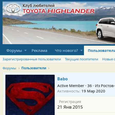
Форумы
Реклама
Что нового?
Пользовател
Зарегистрированные пользователи
Текущие посетители
Новые 
Форумы
Пользователи
Babo
Active Member
·
36
·
Из
Ростов
Активность
19 Мар 2020
Регистрация
21 Янв 2015