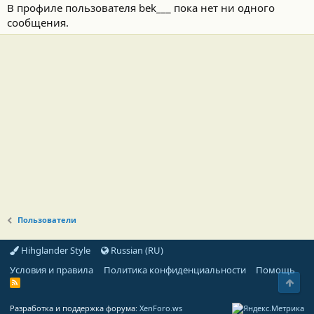
В профиле пользователя bek___ пока нет ни одного
сообщения.
Пользователи
Hihglander Style
Russian (RU)
Условия и правила
Политика конфиденциальности
Помощь
Свер
R
S
S
Разработка и поддержка форума:
XenForo.ws