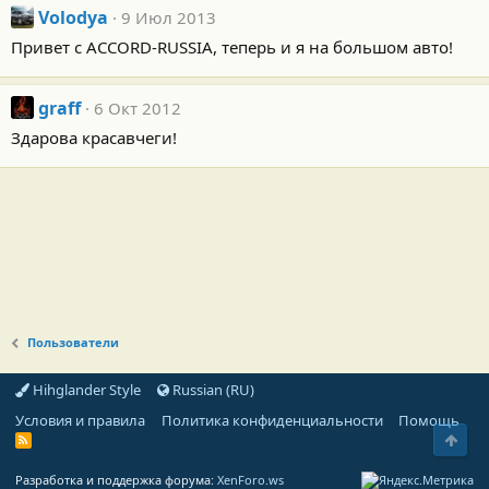
Volodya
9 Июл 2013
Привет с ACCORD-RUSSIA, теперь и я на большом авто!
graff
6 Окт 2012
Здарова красавчеги!
Пользователи
Hihglander Style
Russian (RU)
Условия и правила
Политика конфиденциальности
Помощь
Свер
R
S
S
Разработка и поддержка форума:
XenForo.ws