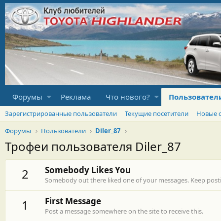
Форумы
Реклама
Что нового?
Пользовател
Зарегистрированные пользователи
Текущие посетители
Новые 
Форумы
Пользователи
Diler_87
Трофеи пользователя Diler_87
Somebody Likes You
2
Somebody out there liked one of your messages. Keep postin
First Message
1
Post a message somewhere on the site to receive this.