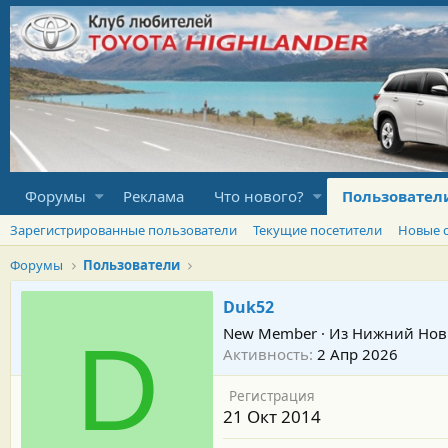
Форумы
Реклама
Что нового?
Пользовател
Зарегистрированные пользователи
Текущие посетители
Новые 
Форумы
Пользователи
Duk52
New Member
·
Из
Нижний Нов
D
Активность
2 Апр 2026
Регистрация
21 Окт 2014