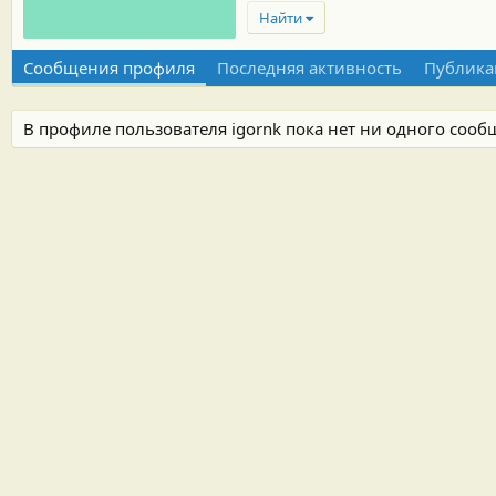
Найти
Сообщения профиля
Последняя активность
Публика
В профиле пользователя igornk пока нет ни одного сооб