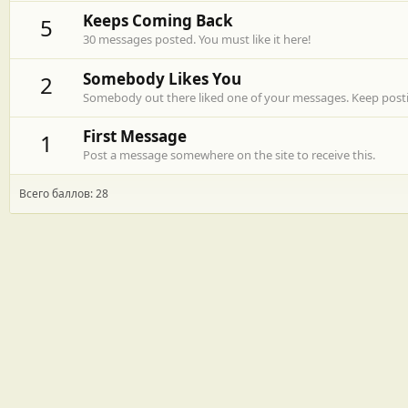
Keeps Coming Back
5
30 messages posted. You must like it here!
Somebody Likes You
2
Somebody out there liked one of your messages. Keep postin
First Message
1
Post a message somewhere on the site to receive this.
Всего баллов: 28