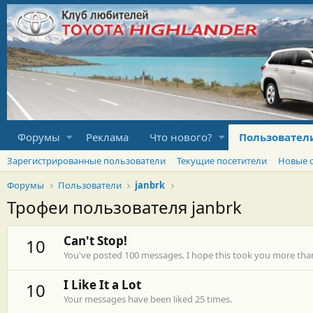
Форумы
Реклама
Что нового?
Пользовател
Зарегистрированные пользователи
Текущие посетители
Новые 
Форумы
Пользователи
janbrk
Трофеи пользователя janbrk
Can't Stop!
10
You've posted 100 messages. I hope this took you more tha
I Like It a Lot
10
Your messages have been liked 25 times.