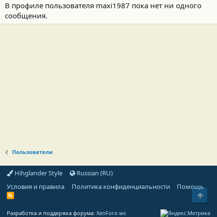
В профиле пользователя maxi1987 пока нет ни одного
сообщения.
Пользователи
Hihglander Style
Russian (RU)
Условия и правила
Политика конфиденциальности
Помощь
Свер
R
S
S
Разработка и поддержка форума:
XenForo.ws