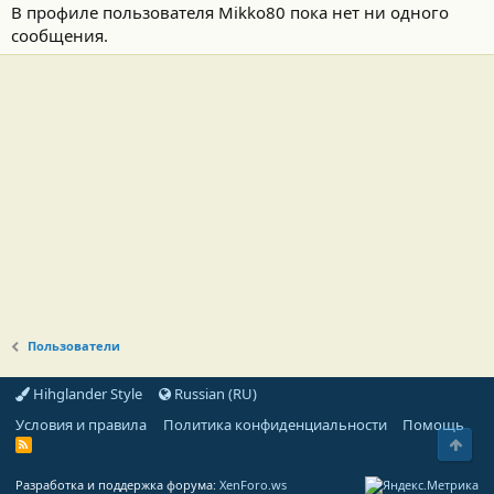
В профиле пользователя Mikko80 пока нет ни одного
сообщения.
Пользователи
Hihglander Style
Russian (RU)
Условия и правила
Политика конфиденциальности
Помощь
Свер
R
S
S
Разработка и поддержка форума:
XenForo.ws