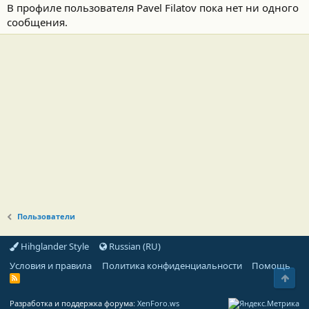
В профиле пользователя Pavel Filatov пока нет ни одного
сообщения.
Пользователи
Hihglander Style
Russian (RU)
Условия и правила
Политика конфиденциальности
Помощь
Свер
R
S
S
Разработка и поддержка форума:
XenForo.ws