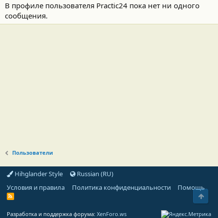
В профиле пользователя Practic24 пока нет ни одного
сообщения.
Пользователи
Hihglander Style
Russian (RU)
Условия и правила
Политика конфиденциальности
Помощь
Свер
R
S
S
Разработка и поддержка форума:
XenForo.ws