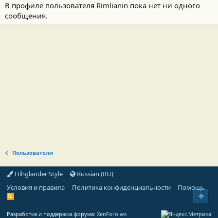
В профиле пользователя Rimlianin пока нет ни одного
сообщения.
Пользователи
Hihglander Style
Russian (RU)
Условия и правила
Политика конфиденциальности
Помощь
Свер
R
S
S
Разработка и поддержка форума:
XenForo.ws