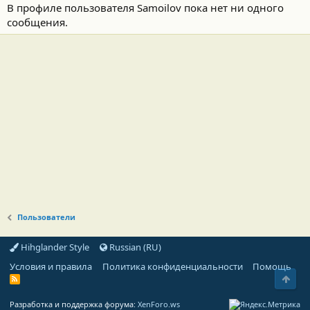
В профиле пользователя Samoilov пока нет ни одного
сообщения.
Пользователи
Hihglander Style
Russian (RU)
Условия и правила
Политика конфиденциальности
Помощь
Свер
R
S
S
Разработка и поддержка форума:
XenForo.ws