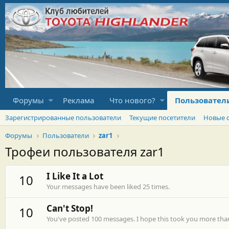
Форумы
Реклама
Что нового?
Пользовател
Зарегистрированные пользователи
Текущие посетители
Новые 
Форумы
Пользователи
zar1
Трофеи пользователя zar1
I Like It a Lot
10
Your messages have been liked 25 times.
Can't Stop!
10
You've posted 100 messages. I hope this took you more tha