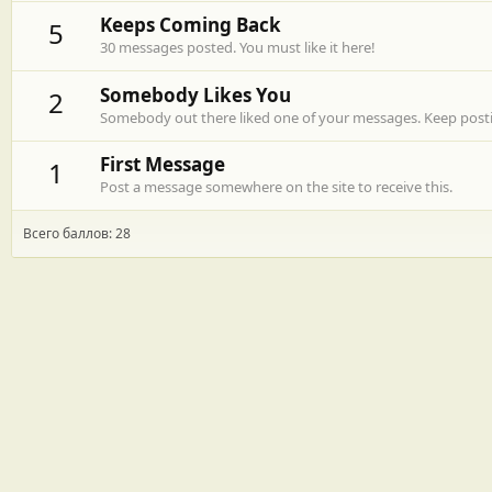
Keeps Coming Back
5
30 messages posted. You must like it here!
Somebody Likes You
2
Somebody out there liked one of your messages. Keep postin
First Message
1
Post a message somewhere on the site to receive this.
Всего баллов: 28