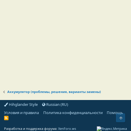
Аккумулятор (проблемы, решения, варианты замены)
Hihglander Style
Russian (RU)
Условия и правила
Политика конфиденциальности
Помощь
Свер
R
S
S
Разработка и поддержка форума:
XenForo.ws