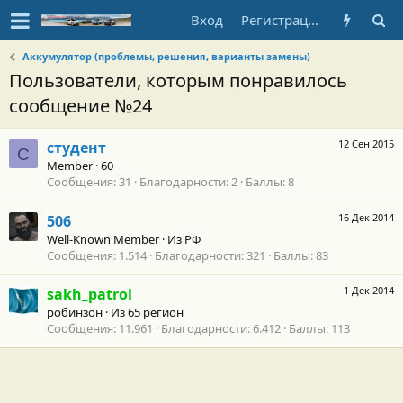
Вход
Регистрация
Аккумулятор (проблемы, решения, варианты замены)
Пользователи, которым понравилось
сообщение №24
12 Сен 2015
студент
С
Member
·
60
Сообщения
31
Благодарности
2
Баллы
8
16 Дек 2014
506
Well-Known Member
·
Из
РФ
Сообщения
1.514
Благодарности
321
Баллы
83
1 Дек 2014
sakh_patrol
робинзон
·
Из
65 регион
Сообщения
11.961
Благодарности
6.412
Баллы
113