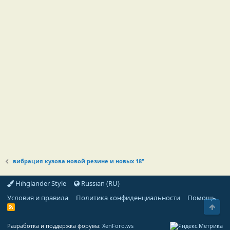
вибрация кузова новой резине и новых 18"
Hihglander Style
Russian (RU)
Условия и правила
Политика конфиденциальности
Помощь
Свер
R
S
S
Разработка и поддержка форума:
XenForo.ws