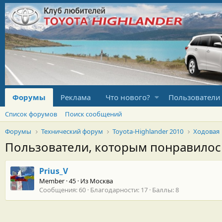
Форумы
Реклама
Что нового?
Пользователи
Список форумов
Поиск сообщений
Форумы
Технический форум
Toyota-Highlander 2010
Ходовая
Пользователи, которым понравило
Prius_V
Member
·
45
·
Из
Москва
Сообщения
60
Благодарности
17
Баллы
8