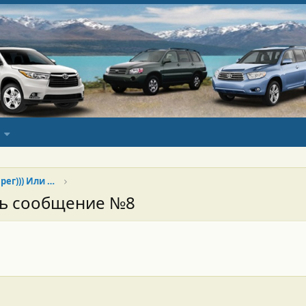
Хай продан, да здравствует Туарег))) Или Китай наше всё)))
сь сообщение №8