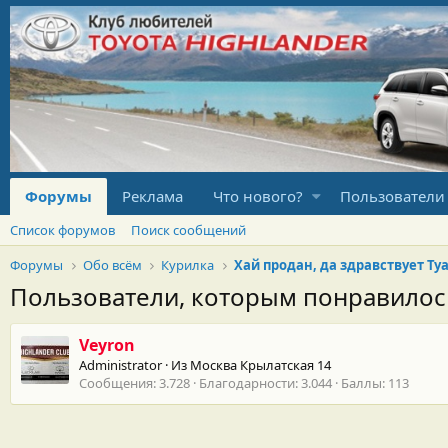
Форумы
Реклама
Что нового?
Пользователи
Список форумов
Поиск сообщений
Форумы
Обо всём
Курилка
Пользователи, которым понравило
Veyron
Administrator
·
Из
Москва Крылатская 14
Сообщения
3.728
Благодарности
3.044
Баллы
113