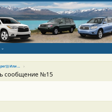
Хай продан, да здравствует Туарег))) Или Китай наше всё)))
сь сообщение №15