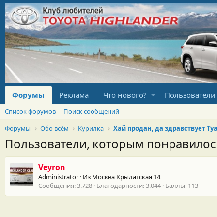
Форумы
Реклама
Что нового?
Пользователи
Список форумов
Поиск сообщений
Форумы
Обо всём
Курилка
Пользователи, которым понравило
Veyron
Administrator
·
Из
Москва Крылатская 14
Сообщения
3.728
Благодарности
3.044
Баллы
113