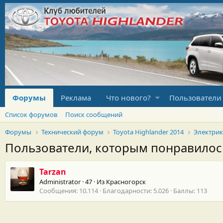
Форумы
Реклама
Что нового?
Пользователи
Список форумов
Поиск сообщений
Форумы
Технический форум
Toyota Highlander 2014
Электрик
Пользователи, которым понравило
Tarzan
Administrator
·
47
·
Из
Красногорск
Сообщения
10.114
Благодарности
5.026
Баллы
113