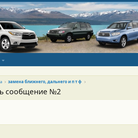
а
замена ближнего, дальнего и п т ф
сь сообщение №2