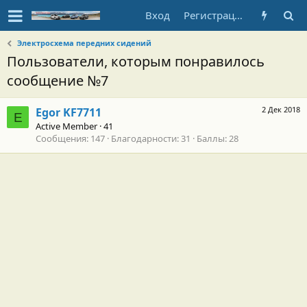
Вход
Регистрация
Электросхема передних сидений
Пользователи, которым понравилось
сообщение №7
2 Дек 2018
Egor KF7711
E
Active Member
·
41
Сообщения
147
Благодарности
31
Баллы
28