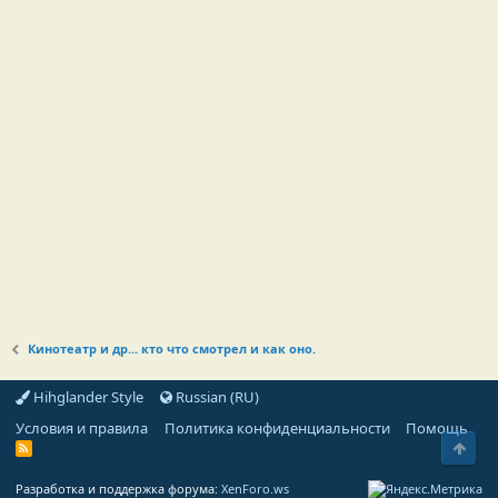
Кинотеатр и др... кто что смотрел и как оно.
Hihglander Style
Russian (RU)
Условия и правила
Политика конфиденциальности
Помощь
Свер
R
S
S
Разработка и поддержка форума:
XenForo.ws