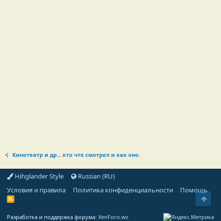
Кинотеатр и др... кто что смотрел и как оно.
Hihglander Style
Russian (RU)
Условия и правила
Политика конфиденциальности
Помощь
Свер
R
S
S
Разработка и поддержка форума:
XenForo.ws