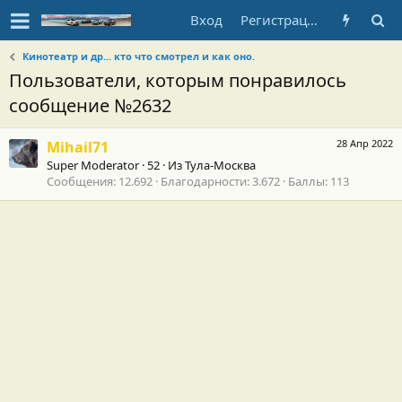
Вход
Регистрация
Кинотеатр и др... кто что смотрел и как оно.
Пользователи, которым понравилось
сообщение №2632
28 Апр 2022
Mihail71
Super Moderator
·
52
·
Из
Тула-Москва
Сообщения
12.692
Благодарности
3.672
Баллы
113