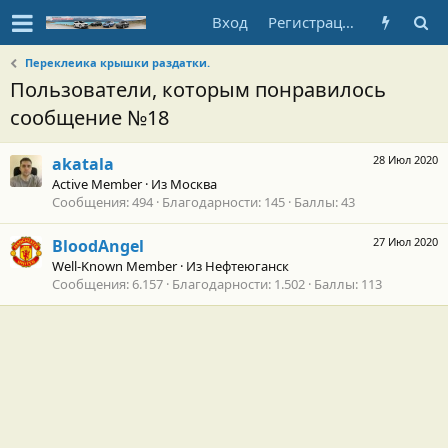
Вход
Регистрация
Переклеика крышки раздатки.
Пользователи, которым понравилось
сообщение №18
28 Июл 2020
akatala
Active Member
·
Из
Москва
Сообщения
494
Благодарности
145
Баллы
43
27 Июл 2020
BloodAngel
Well-Known Member
·
Из
Нефтеюганск
Сообщения
6.157
Благодарности
1.502
Баллы
113