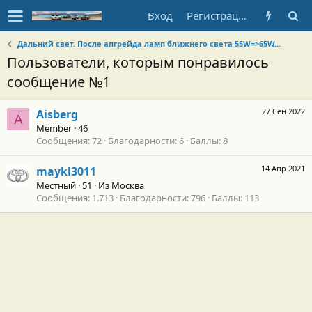
Вход
Регистрация
Дальний свет. После апгрейда ламп ближнего света 55W=>65W...
Пользователи, которым понравилось
сообщение №1
27 Сен 2022
Aisberg
A
Member
·
46
Сообщения
72
Благодарности
6
Баллы
8
14 Апр 2021
maykl3011
Местный
·
51
·
Из
Москва
Сообщения
1.713
Благодарности
796
Баллы
113