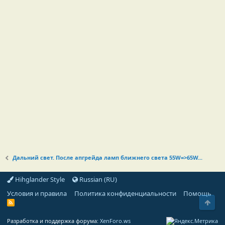
Дальний свет. После апгрейда ламп ближнего света 55W=>65W...
Hihglander Style
Russian (RU)
Условия и правила
Политика конфиденциальности
Помощь
Свер
R
S
S
Разработка и поддержка форума:
XenForo.ws