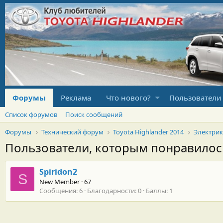
Форумы
Реклама
Что нового?
Пользователи
Список форумов
Поиск сообщений
Форумы
Технический форум
Toyota Highlander 2014
Электрик
Пользователи, которым понравило
Spiridon2
S
New Member
·
67
Сообщения
6
Благодарности
0
Баллы
1