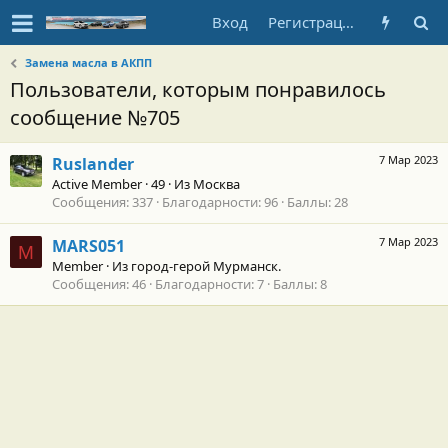
Вход
Регистрация
Замена масла в АКПП
Пользователи, которым понравилось
сообщение №705
7 Мар 2023
Ruslander
Active Member
·
49
·
Из
Москва
Сообщения
337
Благодарности
96
Баллы
28
7 Мар 2023
MARS051
M
Member
·
Из
город-герой Мурманск.
Сообщения
46
Благодарности
7
Баллы
8