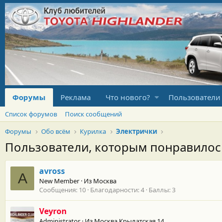
Форумы
Реклама
Что нового?
Пользователи
Список форумов
Поиск сообщений
Форумы
Обо всём
Курилка
Электрички
Пользователи, которым понравило
avross
A
New Member
·
Из
Москва
Сообщения
10
Благодарности
4
Баллы
3
Veyron
Administrator
·
Из
Москва Крылатская 14