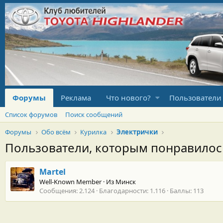
Форумы
Реклама
Что нового?
Пользователи
Список форумов
Поиск сообщений
Форумы
Обо всём
Курилка
Электрички
Пользователи, которым понравило
Martel
Well-Known Member
·
Из
Минск
Сообщения
2.124
Благодарности
1.116
Баллы
113