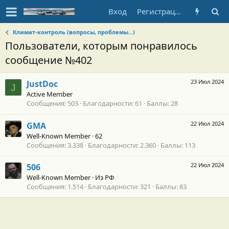
Вход
Регистрация
Климат-контроль (вопросы, проблемы...)
Пользователи, которым понравилось
сообщение №402
23 Июл 2024
JustDoc
J
Active Member
Сообщения
503
Благодарности
61
Баллы
28
22 Июл 2024
GMA
Well-Known Member
·
62
Сообщения
3.338
Благодарности
2.360
Баллы
113
22 Июл 2024
506
Well-Known Member
·
Из
РФ
Сообщения
1.514
Благодарности
321
Баллы
83