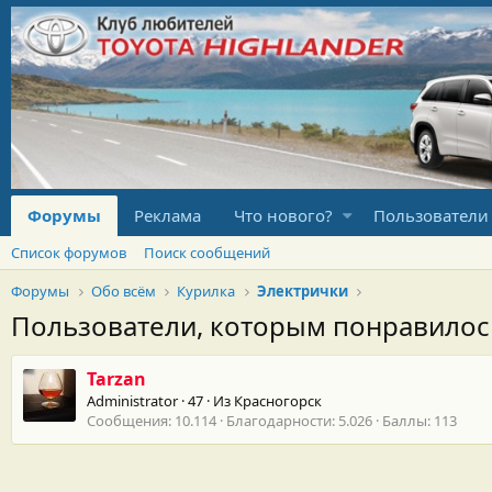
Форумы
Реклама
Что нового?
Пользователи
Список форумов
Поиск сообщений
Форумы
Обо всём
Курилка
Электрички
Пользователи, которым понравило
Tarzan
Administrator
·
47
·
Из
Красногорск
Сообщения
10.114
Благодарности
5.026
Баллы
113