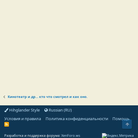
Кинотеатр и др... кто что смотрел и как оно.
Hihglander Style
Russian (RU)
Условия и правила
Политика конфиденциальности
Помощь
Свер
R
S
S
Разработка и поддержка форума:
XenForo.ws