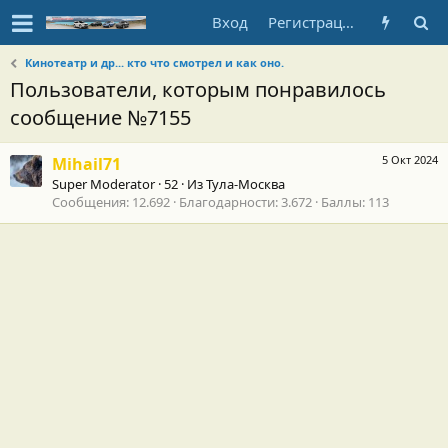
Вход
Регистрация
Кинотеатр и др... кто что смотрел и как оно.
Пользователи, которым понравилось
сообщение №7155
5 Окт 2024
Mihail71
Super Moderator
·
52
·
Из
Тула-Москва
Сообщения
12.692
Благодарности
3.672
Баллы
113