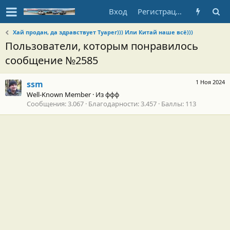
Вход
Регистрация
Хай продан, да здравствует Туарег))) Или Китай наше всё)))
Пользователи, которым понравилось
сообщение №2585
1 Ноя 2024
ssm
Well-Known Member
·
Из
ффф
Сообщения
3.067
Благодарности
3.457
Баллы
113