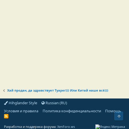
Хай продан, да здравствует Туарег))) Или Китай наше всё)))
Hihglander Style
Russian (RU)
Условия и правила
Политика конфиденциальности
Помощь
Свер
R
S
S
Разработка и поддержка форума:
XenForo.ws